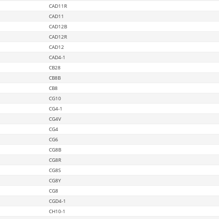
CAD11R
CAD11
CAD12B
CAD12R
CAD12
CAD4-1
CB28
CB8B
CB8
CG10
CG4-1
CG4V
CG4
CG6
CG8B
CG8R
CG8S
CG8Y
CG8
CGD4-1
CH10-1