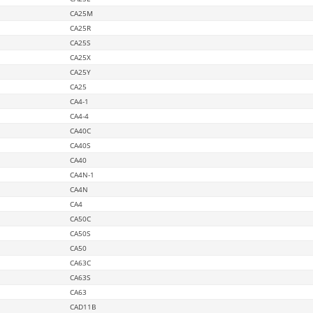
CA25M
CA25R
CA25S
CA25X
CA25Y
CA25
CA4-1
CA4-4
CA40C
CA40S
CA40
CA4N-1
CA4N
CA4
CA50C
CA50S
CA50
CA63C
CA63S
CA63
CAD11B