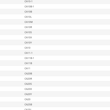
CA10-1
CA10B-1
CA10B
CA10L
CA10M
CA10R
CA10S
CA10X
CA10Y
CA10
CA11-1
CA11B-1
CA11B
CA11
CA20B
CA20R
CA20S
CA20X
CA20Y
CA20
CA25B
CA25L