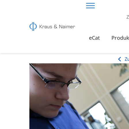
Z
HOME
ÜBER UNS
LEHRLINGE
ELEKTROTEC
eCat
Produk
Elektrotechnik
Z