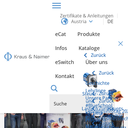
Zertifikate & Anleitungen
Austria
DE
HOME
INFOS
eCat
Produkte
Infos
Infos
Kataloge
Zurück
eSwitch
Über uns
Zurück
Kontakt
Geschichte
Lehrlinge
Zurück
Steuer-
Unsere Partner
Zurück
und
#BlueSchool
Zurück
Lastsch
Haupts
Lehrlingsinfotag 20
Karriere
Zurück
alter
chalter
Fertigungsmesstec
Presse
Zurück
Metalltechnik
Schalter im Einsatz