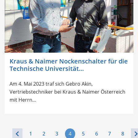
Kraus & Naimer Nockenschalter für die
Technische Universität…
Am 4. Mai 2023 traf sich Gebro Akin,
Vertriebstechniker bei Kraus & Naimer Österreich
mit Herrn…
1
2
3
4
5
6
7
8