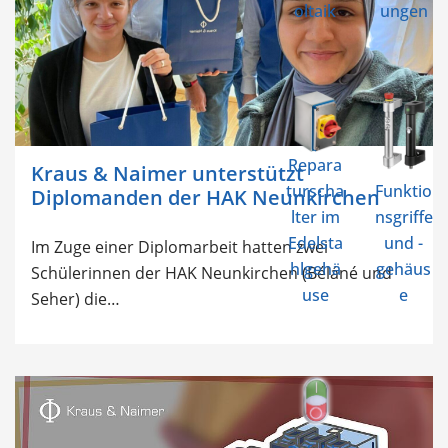
oltaik
ungen
Repara
Kraus & Naimer unterstützt
turscha
Funktio
Diplomanden der HAK Neunkirchen
lter im
nsgriffe
Edelsta
und -
Im Zuge einer Diplomarbeit hatten zwei
hlgehä
gehäus
Schülerinnen der HAK Neunkirchen (Béláné und
use
e
Seher) die…