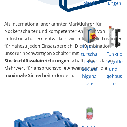
oltaik
ungen
Als international anerkannter Marktführer für
Nockenschalter und kompetenter Anbieter von
Industrieschaltern entwickeln wir individuelle Lösungen
für nahezu jeden Einsatzbereich. Die Kombination
Repara
unserer hochwertigen Schalter mit
turscha
Funktio
Steckschlüsseleinrichtungen
schafft einen klaren
lter im
nsgriffe
Mehrwert für anspruchsvolle Anwendungen, die
Edelsta
und -
maximale Sicherheit
erfordern
.
hlgehä
gehäus
use
e