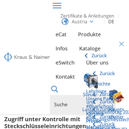
Zertifikate & Anleitungen
Austria
DE
HOME
PRODUKTE
ZUSATZEINRICHTUNGEN
STECKSCHLÜSSELEINRICHTUNGEN
eCat
Produkte
Steckschlüsseleinrichtungen
Infos
Kataloge
Zurück
eSwitch
Über uns
Zurück
Kontakt
Geschichte
Lehrlinge
Zurück
Steuer-
Unsere Partner
Zurück
und
#BlueSchool
Zurück
Lastsch
Haupts
Lehrlingsinfotag 20
Karriere
Zurück
alter
chalter
Zugriff unter Kontrolle mit
Fertigungsmesstec
Presse
Zurück
Steckschlüsseleinrichtungen
Metalltechnik
Schalter im Einsatz