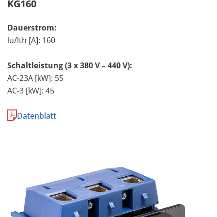
KG160
Dauerstrom:
lu/lth [A]: 160
Schaltleistung (3 x 380 V – 440 V):
AC-23A [kW]: 55
AC-3 [kW]: 45
Datenblatt