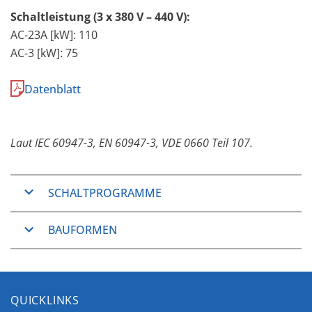
Schaltleistung (3 x 380 V – 440 V):
AC-23A [kW]: 110
AC-3 [kW]: 75
Datenblatt
Laut IEC 60947-3, EN 60947-3, VDE 0660 Teil 107.
SCHALTPROGRAMME
Ausschalter
BAUFORMEN
2, 3, 4, 6 und 8 Pole
Umschalter
Fronteinbau
3 und 4 Pole
Die Fronteinbauarten sind häufig verwendete
QUICKLINKS
Einbauformen, welche einen großen