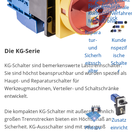
Zurück
Elektrotechnik
Produktmerkmale
Zurück
Kunststoffverfahre
Zurück
Mechatronik
Repara
tur-
Kunde
und
nspezif
Die KG-Serie
Sicherh
ische
eitssch
Schalte
KG-Schalter sind bemerkenswerte Lasttrennschalter.
alter
r
Sie sind höchst beanspruchbar und wurden speziell als
Haupt- und Reparaturschalter für
Werkzeugmaschinen, Verteiler- und Schaltschränke
entwickelt.
Die kompakten KG-Schalter mit außergewöhnlich
großen Trennstrecken bieten ein Höchstmaß an
Zusatz
Sicherheit. KG-Ausschalter sind mit sehr groß
Photov
einricht