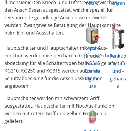
dimensionierten Kriech- und Luftstrecken zwischen
oltaik
ungen
den Anschlüssen ausgestattet, welche speziell für
zeitsparende geradlinige Anschlüsse entwickelt
wurden. Zwangsweise Betätigung der Hauptkontakte
beim Ein- und Ausschalten.
Hauptschalter und Hauptschalter mit Not-Aus-
Repara
Funktion werden mit sperrbarem Griff und Schutz­
turscha
Funktio
abdeckung für alle Schaltertypen bis KG315 geliefert.
lter im
nsgriffe
KG210, KG250 and KG315 werden auch mit
Edelsta
und -
Schutzabdeckung für die Anschlussklemmen
hlgehä
gehäus
angeboten.
use
e
Hauptschalter werden mit schwarzem Griff
ausgestattet. Hauptschalter mit Not-Aus-Funktion
werden mit rotem Griff und gelben Frontschild
geliefert.