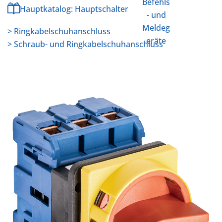
Befehls
Hauptkatalog: Hauptschalter
- und
Meldeg
> Ringkabelschuhanschluss
eräte
> Schraub- und Ringkabelschuhanschluss