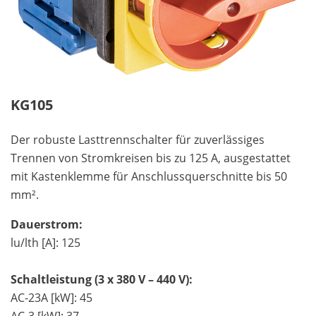
KG105
Der robuste Lasttrennschalter für zuverlässiges
Trennen von Stromkreisen bis zu 125 A, ausgestattet
mit Kastenklemme für Anschlussquerschnitte bis 50
mm².
Dauerstrom:
lu/lth [A]: 125
Schaltleistung (3 x 380 V – 440 V):
AC-23A [kW]: 45
AC-3 [kW]: 37