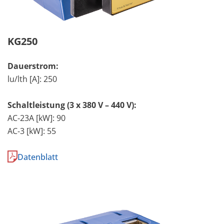
KG250
Dauerstrom:
lu/lth [A]: 250
Schaltleistung (3 x 380 V – 440 V):
AC-23A [kW]: 90
AC-3 [kW]: 55
Datenblatt