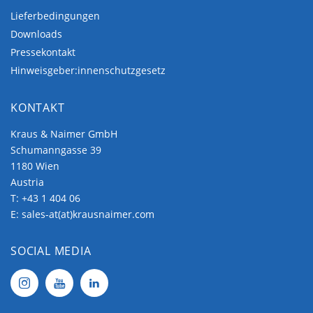
Anwendungsbereich abdecken. Sie werden in zwei
Lieferbedingungen
Hauptgruppen eingeteilt.
Downloads
Pressekontakt
Die
Zwei- bzw.
Hinweisgeber:innenschutzgesetz
Vierlochbefestigungen
werden mittels (2/4)
Schrauben rund um die Achsbohrung
KONTAKT
befestigt.
Die
Zentralbefestigungen
, bei der die
Kraus & Naimer GmbH
Schumanngasse 39
Achsbohrungen zur Befestigung verwendet
1180 Wien
werden.
Austria
T:
+43 1 404 06
Durch die Variationsvielfalt der Zwei- bzw.
E:
sales-at(at)krausnaimer.com
Vierlochbefestigungen werden alle
Anwendungsbereiche abgedeckt.
SOCIAL MEDIA
Verteilereinbau
Die Bauform „Verteilereinbau“ wird zur