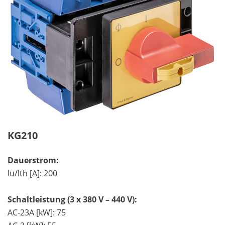
KG210
Dauerstrom:
lu/lth [A]: 200
Schaltleistung (3 x 380 V – 440 V):
AC-23A [kW]: 75