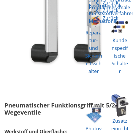
Zurück
Elektrotechnik
Produktmerkmale
Zurück
Kunststoffverfahre
Zurück
Mechatronik
Repara
tur-
Kunde
und
nspezif
Sicherh
ische
eitssch
Schalte
alter
r
Pneumatischer Funktionsgriff mit 5/2-
Wegeventile
Zusatz
Photov
einricht
Werkstoff und Oberfläche: