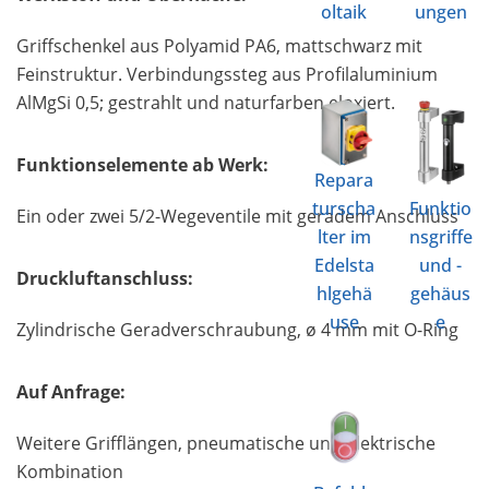
oltaik
ungen
Griffschenkel aus Polyamid PA6, mattschwarz mit
Feinstruktur. Verbindungssteg aus Profilaluminium
AlMgSi 0,5; gestrahlt und naturfarben eloxiert.
Funktionselemente ab Werk:
Repara
turscha
Funktio
Ein oder zwei 5/2-Wegeventile mit geradem Anschluss
lter im
nsgriffe
Edelsta
und -
Druckluftanschluss:
hlgehä
gehäus
use
e
Zylindrische Geradverschraubung, ø 4 mm mit O-Ring
Auf Anfrage:
Weitere Grifflängen, pneumatische und elektrische
Kombination