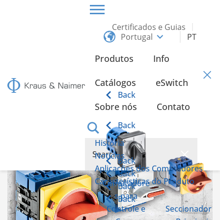
Certificados e Guias
Portugal
PT
HOME
INFO
Produtos
Info
Info
Catálogos
eSwitch
Back
Sobre nós
Contato
Back
História
Notícias
Back
Aplicações dos Comutadores
Back
Características do Produto
Comutadore
Back
s para
Back
Controle e
Seccionador