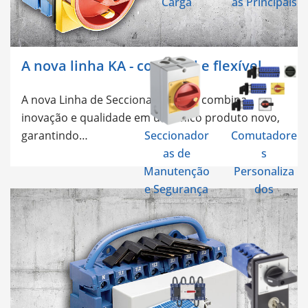
Carga
as Principais
A nova linha KA - confíavel e flexível
A nova Linha de Seccionadoras KA combina
inovação e qualidade em um único produto novo,
Seccionador
Comutadore
garantindo…
as de
s
Manutenção
Personaliza
e Segurança
dos