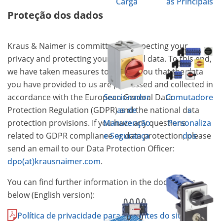
Carga
as Principais
Proteção dos dados
Kraus & Naimer is committed to respecting your
privacy and protecting your personal data. To this end,
we have taken measures to ensure you that the data
you have provided to us are processed and collected in
accordance with the European General Data
Seccionador
Comutadore
Protection Regulation (GDPR) and the national data
as de
s
protection provisions. If you have any questions
Manutenção
Personaliza
related to GDPR compliance or data protection, please
e Segurança
dos
send an email to our Data Protection Officer:
dpo(at)krausnaimer.com
.
You can find further information in the documents
below (English version):
Política de privacidade para visitantes do site e