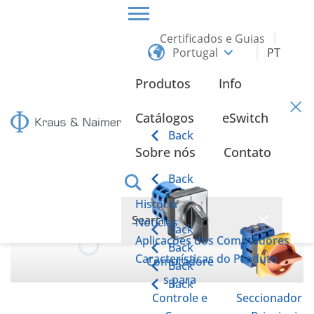
Certificados e Guias
Portugal
PT
HOME
PROTEÇÃO DOS DADOS
Produtos
Info
Proteção dos dados
Catálogos
eSwitch
Back
Sobre nós
Contato
Back
História
Notícias
Back
Aplicações dos Comutadores
Back
Características do Produto
Comutadore
Back
s para
Back
Controle e
Seccionador