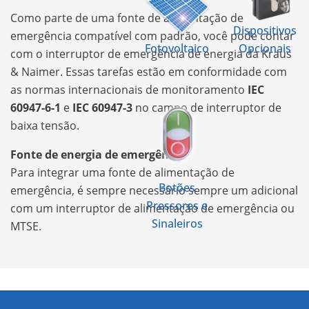
Como parte de uma fonte de alimentação de
Dispositivos
emergência compatível com padrão, você pode contar
Fotovoltaico
Opcionais
com o interruptor de emergência de energia da Kraus
& Naimer. Essas tarefas estão em conformidade com
as normas internacionais de monitoramento
IEC
60947-6-1
e
IEC 60947-3
no campo de interruptor de
baixa tensão.
Fonte de energia de emergência
Para integrar uma fonte de alimentação de
Botões
emergência, é sempre necessário sempre um adicional
Pressores e
com um interruptor de alimentação de emergência ou
Sinaleiros
MTSE.