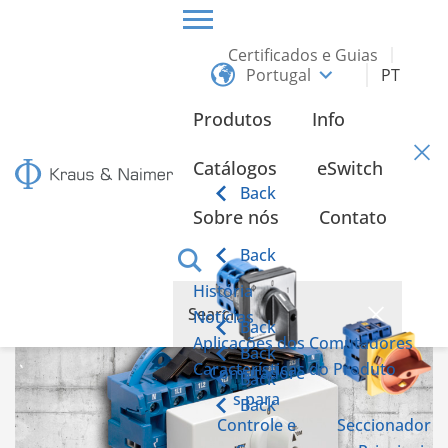
Certificados e Guias
Portugal
PT
HOME
INFO
Produtos
Info
Info
Catálogos
eSwitch
Back
Sobre nós
Contato
Interruptor de emergência de energia de acordo com
a IEC 60947-6-1
Back
História
Notícias
Back
Aplicações dos Comutadores
Back
Características do Produto
Comutadore
Back
s para
Back
Controle e
Seccionador