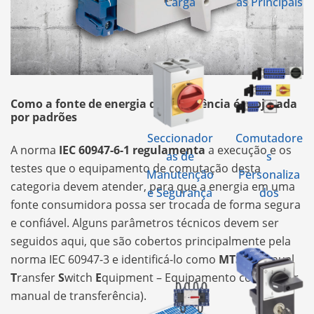
Carga
as Principais
Como a fonte de energia de emergência é projetada
por padrões
Seccionador
Comutadore
A norma
IEC 60947-6-1 regulamenta
a execução e os
as de
s
testes que o equipamento de comutação desta
Manutenção
Personaliza
categoria devem atender, para que a energia em uma
e Segurança
dos
fonte consumidora possa ser trocada de forma segura
e confiável. Alguns parâmetros técnicos devem ser
seguidos aqui, que são cobertos principalmente pela
norma IEC 60947-3 e identificá-lo como
MTSE
(
M
anual
T
ransfer
S
witch
E
quipment – Equipamento comutador
manual de transferência).