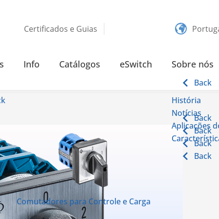
Certificados e Guias
Portug
s
Info
Catálogos
eSwitch
Sobre nós
Back
ck
História
Notícias
Back
Aplicações 
Back
Característi
Back
Back
Comutadores para Controle e Carga