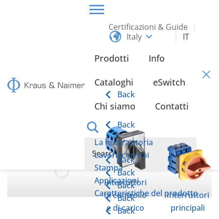
Certificazioni & Guide
Italy
IT
HOME
PROTEZIONE DEI DATI
Prodotti
Info
Protezione dei Dati
Cataloghi
eSwitch
Back
Chi siamo
Contatti
Back
La nostra storia
Lavora con noi
Back
Stampa
Back
Applicazioni
Interruttori
Back
Caratteristiche del prodotto
di controllo
Interruttori
Back
e di carico
principali
Back