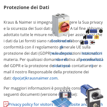
Protezione dei Dati
Kraus & Naimer si impegna a proteggere la Sua privacy
e la sicurezza dei Suoi dati personali. A tal fine abbiamo
adottato tutte le misure necessarie per assicurarsi che
i dati da Lei forniti siano raccolti ed elaborati in
Sezionatori
conformità con il regolamento generale UE sulla
di
protezione dei dati (GDPR) e le disposizioni nazionali in
manutenzio
Interruttori
materia. Per qualsiasi domanda relativa alla conformità
ne e di
personalizza
del GDPR e la protezione dei dati può contattare per e-
sicurezza
ti
mail il nostro Responsabile della protezione dei
dati:
dpo(at)krausnaimer.com
.
Per maggiori informazioni è possibile consultare i
seguenti documenti (versione in inglese):
Privacy policy for visitors of the website and eSwitch