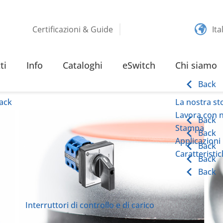
Certificazioni & Guide
Ita
ti
Info
Cataloghi
eSwitch
Chi siamo
Back
ack
La nostra st
Lavora con n
Back
Stampa
Back
Applicazioni
Back
Caratteristi
Back
Back
Interruttori di controllo e di carico