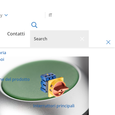
ly
IT
Contatti
oria
oi
che del prodotto
Interruttori principali