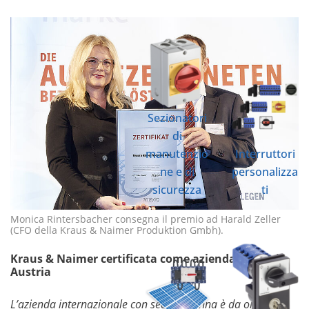
Sezionatori
di
manutenzio
Interruttori
ne e di
personalizza
sicurezza
ti
Monica Rintersbacher consegna il premio ad Harald Zeller
(CFO della Kraus & Naimer Produktion Gmbh).
Kraus & Naimer certificata come azienda leader in
Austria
L’azienda internazionale con sede a Vienna è da ora