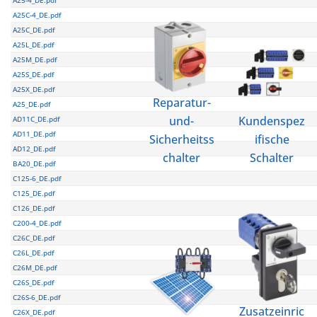
A25C-4_DE.pdf
A25C_DE.pdf
A25L_DE.pdf
A25M_DE.pdf
A25S_DE.pdf
A25X_DE.pdf
Reparatur-
A25_DE.pdf
und-
Kundenspez
AD11C_DE.pdf
AD11_DE.pdf
Sicherheitss
ifische
AD12_DE.pdf
chalter
Schalter
BA20_DE.pdf
C125-6_DE.pdf
C125_DE.pdf
C126_DE.pdf
C200-4_DE.pdf
C26C_DE.pdf
C26L_DE.pdf
C26M_DE.pdf
C26S_DE.pdf
C26S-6_DE.pdf
Zusatzeinric
C26X_DE.pdf