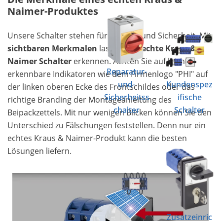
Naimer-Produktes
Unsere Schalter stehen für Qualität und Sicherheit. Mit
sichtbaren Merkmalen
lassen sich
echte Kraus &
Naimer Schalter
erkennen. Achten Sie auf leicht
Reparatur-
erkennbare Indikatoren wie dem Firmenlogo "PHI" auf
und-
Kundenspez
der linken oberen Ecke des Frontschildes oder das
Sicherheitss
ifische
richtige Branding der Montageanleitung des
chalter
Schalter
Beipackzettels. Mit nur wenigen Blicken können Sie den
Unterschied zu Fälschungen feststellen. Denn nur ein
echtes Kraus & Naimer-Produkt kann die besten
Lösungen liefern.
Zusatzeinric