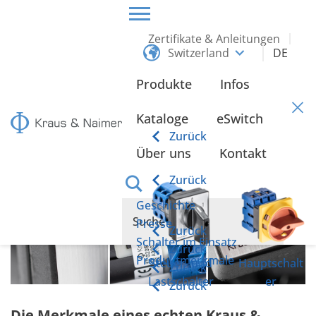
Zertifikate & Anleitungen
Switzerland
DE
HOME
ÜBER UNS
PRODUKTMERKMALE
Produkte
Infos
Produktmerkmale
Kataloge
eSwitch
Zurück
Über uns
Kontakt
Zurück
Geschichte
Presse
Zurück
Schalter im Einsatz
Zurück
Produktmerkmale
Steuer- und
Hauptschalt
Zurück
Lastschalter
er
Zurück
Die Merkmale eines echten Kraus &