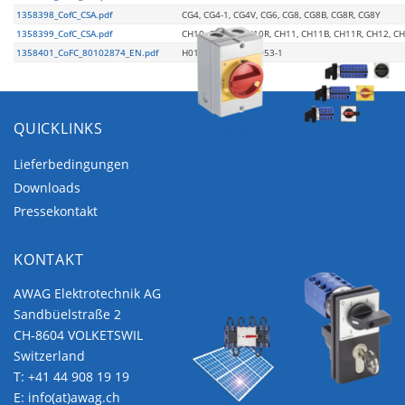
1358398_CofC_CSA.pdf
CG4, CG4-1, CG4V, CG6, CG8, CG8B, CG8R, CG8Y
1358399_CofC_CSA.pdf
CH10, CH10B, CH10R, CH11, CH11B, CH11R, CH12, C
1358401_CoFC_80102874_EN.pdf
H010-1, H052-1, H053-1
QUICKLINKS
Reparatur-
und-
Kundenspez
Lieferbedingungen
Sicherheitss
ifische
Downloads
chalter
Schalter
Pressekontakt
KONTAKT
AWAG Elektrotechnik AG
Sandbüelstraße 2
CH-8604 VOLKETSWIL
Switzerland
T:
+41 44 908 19 19
Zusatzeinric
E:
info(at)awag.ch