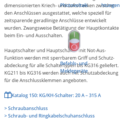
Photovoltaik
htungen
dimensionierten Kriech- und Luftstrecken zwischen
den Anschlüssen ausgestattet, welche speziell für
zeitsparende geradlinige Anschlüsse entwickelt
wurden. Zwangsweise Betätigung der Hauptkontakte
beim Ein- und Ausschalten.
Hauptschalter und Hauptschalter mit Not-Aus-
Funktion werden mit sperrbarem Griff und Schutz­
Befehls- und
abdeckung für alle Schaltertypen bis KG316 geliefert.
Meldegeräte
KG211 bis KG316 werden auch mit Schutz­abdeckung
für die Anschlussklemmen angeboten.
Katalog 150: KG/KH-Schalter: 20 A – 315 A
> Schraubanschluss
> Schraub- und Ringkabelschuhanschluss