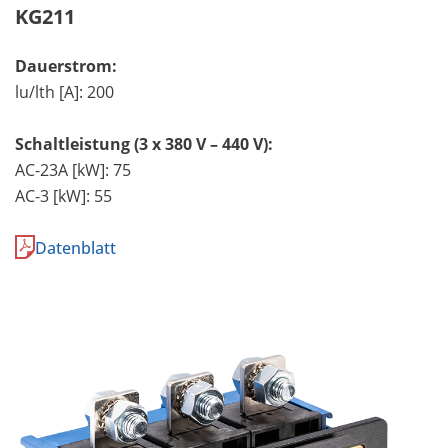
KG211
Dauerstrom:
lu/lth [A]: 200
Schaltleistung (3 x 380 V – 440 V):
AC-23A [kW]: 75
AC-3 [kW]: 55
Datenblatt