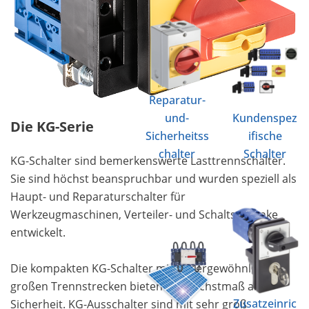
Reparatur-
und-
Kundenspez
Die KG-Serie
Sicherheitss
ifische
chalter
Schalter
KG-Schalter sind bemerkenswerte Lasttrennschalter.
Sie sind höchst beanspruchbar und wurden speziell als
Haupt- und Reparaturschalter für
Werkzeugmaschinen, Verteiler- und Schaltschränke
entwickelt.
Die kompakten KG-Schalter mit außergewöhnlich
großen Trennstrecken bieten ein Höchstmaß an
Zusatzeinric
Sicherheit. KG-Ausschalter sind mit sehr groß