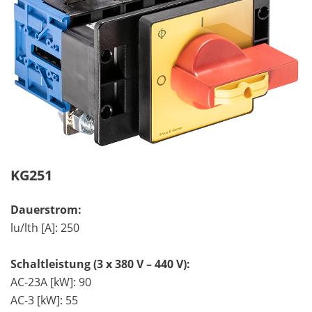
KG251
Dauerstrom:
lu/lth [A]: 250
Schaltleistung (3 x 380 V – 440 V):
AC-23A [kW]: 90
AC-3 [kW]: 55