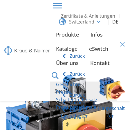
Zertifikate & Anleitungen
Switzerland
DE
HOME
PRODUKTE
HAUPTSCHALTER
BIS 110 KW RINGKABELSCHUHANSCHLUSS
Produkte
Infos
bis 110 kW
Kataloge
eSwitch
Ringkabelschuhanschluss
Zurück
Über uns
Kontakt
Zurück
Geschichte
Presse
Zurück
Schalter im Einsatz
Zurück
Produktmerkmale
Steuer- und
Hauptschalt
Zurück
Lastschalter
er
Zurück