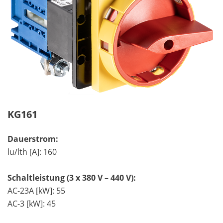
KG161
Dauerstrom:
lu/lth [A]: 160
Schaltleistung (3 x 380 V – 440 V):
AC-23A [kW]: 55
AC-3 [kW]: 45