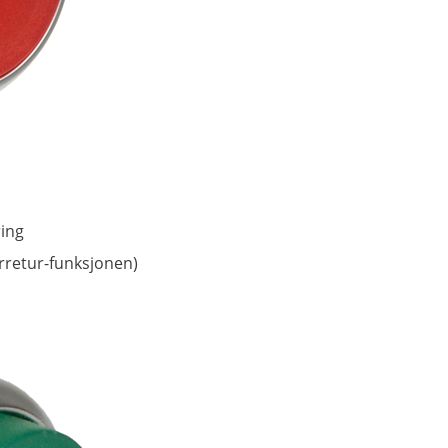
ring
ærretur-funksjonen)