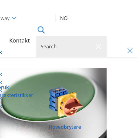
rway
NO
Kontakt
k
k
k
bruk
k
rakteristikker
k
k
Hovedbrytere