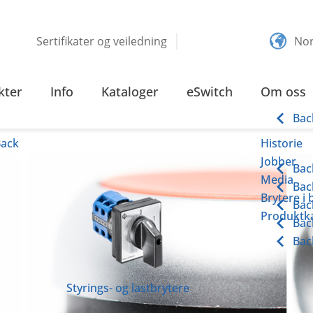
Sertifikater og veiledning
No
LLAMPER
kter
Info
Kataloger
eSwitch
Om oss
amper
Bac
Back
Historie
Jobber
Bac
Media
Bac
Brytere i 
Bac
Produktka
Bac
Bac
Styrings- og lastbrytere