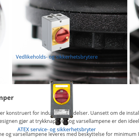
Vedlikeholds- og sikkerhetsbrytere
amper
 konstruert for industrianvendelser. Uansett om de installe
ignen gjør at trykknappene og varsellampene er den ideelle
ATEX service- og sikkerhetsbryter
ene og varsellampene leveres med beskyttelse for minimum 