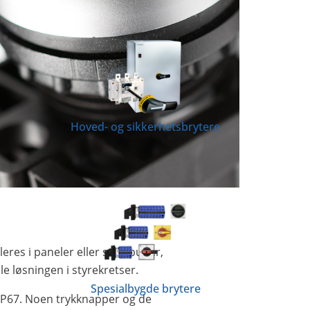
Hoved- og sikkerhetsbrytere
res i paneler eller styrepulter,
 løsningen i styrekretser.
Spesialbygde brytere
IP67. Noen trykknapper og de