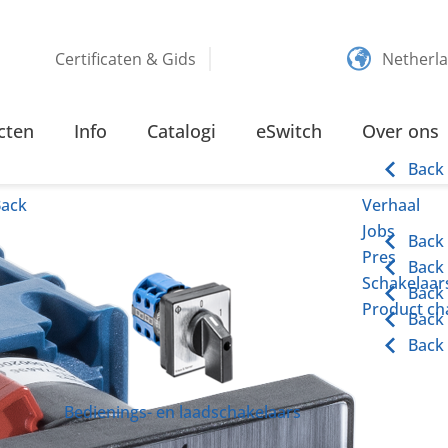
Certificaten & Gids
Netherl
CHAKELAARS
10 – 25 AMPERE BOUTAANSLUITING
cten
Info
Catalogi
eSwitch
Over ons
luiting
Back
Back
Verhaal
Jobs
Back
Pres
Back
Schakelaars
Back
Product cha
Back
Back
Bedienings- en laadschakelaars