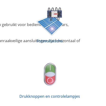
 gebruikt voor bedieningsschakelaars,
nraakveilige aansluitingen zijn horizontaal of
Fotovoltaïsche
Drukknoppen en controlelampjes