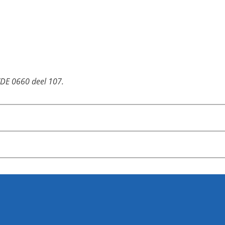
VDE 0660 deel 107.
tworpen voor horizontale bedrading. Verticale bedrading i
oepassingen
age.
e schakelaars
aars algemene toepassingen
itzondering: CHR16)
el bekende bevestigingen die een breed toepassingsbereik 