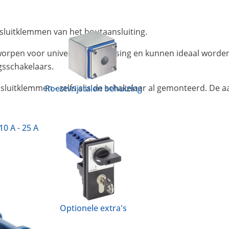
luitklemmen van het boutaansluiting.
worpen voor universele toepassing en kunnen ideaal worden
gsschakelaars.
sluitklemmen - zelfs alis de schakelaar al gemonteerd. De aa
Roestvrijstalen behuizing
10 A - 25 A
Optionele extra's