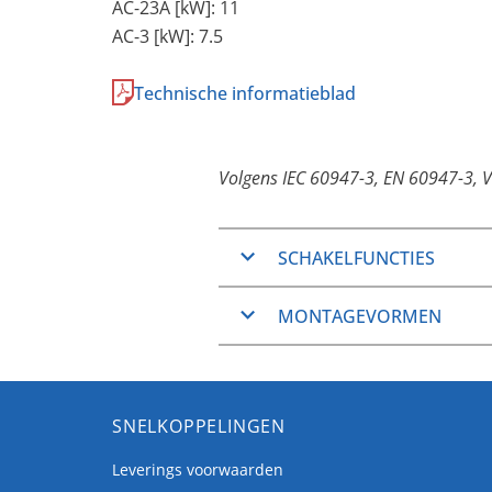
AC-23A [kW]: 11
AC-3 [kW]: 7.5
Technische informatieblad
Volgens IEC 60947-3, EN 60947-3, 
SCHAKELFUNCTIES
AAN/UIT-schakelaars
MONTAGEVORMEN
Omschakelaars
Stappenshakelaars
In principe zijn de
CH-series
on
Schakelaars algemene t
frontmontage en bodemmont
Serie algemene applicati
SNELKOPPELINGEN
Frontmontage
Serie-parallelle Schakel
Coderingsschakelaars (u
Leverings voorwaarden
De frontmontagevormen zijn w