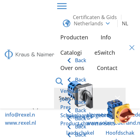
Certificaten & Gids
Netherlands
NL
HOME
DISTRIBUTEURS
Producten
Info
Distributeurs
Catalogi
eSwitch
Back
Over ons
Contact
Rexel Nederland B.V
.
Solar Nederland B.V
.
Back
Nijverheidsstraat 24
Effect 5
Verhaal
2802 AL Gouda
6921 RG Duiven
Jobs
Back
Phone: +31 (0)182 57 57 57
Phone: +31 (0)26 365 2
Pres
Back
info@rexel.n
algemeen(at)solarnede
Schakelaars in gebruik
Bedienings-
Back
www.rexel.nl
www.solarnederland.n
Product characteristics
en
Back
laadschakel
Hoofdschak
Back