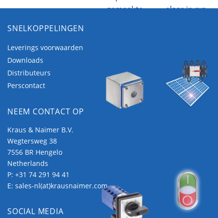
gemaakte
elaar in rvs-
schakelaars
behuizing
SNELKOPPELINGEN
Leverings voorwaarden
Downloads
Distributeurs
Perscontact
NEEM CONTACT OP
Roestvrijstal
Fotovoltaïsc
en behuizing
he
Kraus & Naimer B.V.
Wegtersweg 38
7556 BR Hengelo
Netherlands
P:
+31 74 291 94 41
E:
sales-nl(at)krausnaimer.com
SOCIAL MEDIA