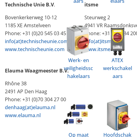
aars
elaars
Technische Unie B.V
.
itsme
Bovenkerkerweg 10-12
Steurweg 2
1185 XE Amstelveen
4941 VR Raamsdonksv
Phone: +31 (0)20 545 03 45
Phone: +31 162 484 20
info(at)technischeunie.com
info(at)itsme.eu
www.technischeunie.com
www.itsme.eu
Werk- en
ATEX
veiligheidssc
werkschakel
Elauma Waagmeester B.V.
hakelaars
aars
Rhône 38
2491 AP Den Haag
Phone: +31 (0)70 304 27 00
denhaag(at)elauma.nl
www.elauma.nl
Op maat
Hoofdschak