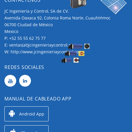
JC Ingeniería y Control, SA de CV.
Extras
Avenida Oaxaca 92, Colonia Roma Norte, Cuauhtémoc
opcionales
Fotovoltaica
06700 Ciudad de México
Mexico
P:
+52 55 55 62 75 77
E:
ventas(at)jcingenieriaycontrol.com
W:
http://www.jcingenieriaycontrol.com
REDES SOCIALES
Interruptore
s
personaliza
dos
MANUAL DE CABLEADO APP
Android App