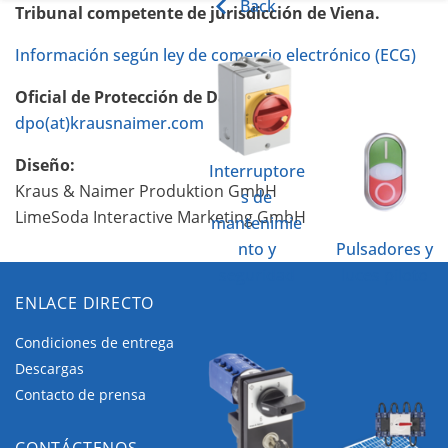
Back
Tribunal competente de jurisdicción de Viena.
Información según ley de comercio electrónico (ECG)
Oficial de Protección de Datos:
dpo(at)krausnaimer.com
Diseño:
Interruptore
Kraus & Naimer Produktion GmbH
s de
LimeSoda Interactive Marketing GmbH
mantenimie
nto y
Pulsadores y
seguridad
luces piloto
ENLACE DIRECTO
Condiciones de entrega
Descargas
Contacto de prensa
CONTÁCTENOS