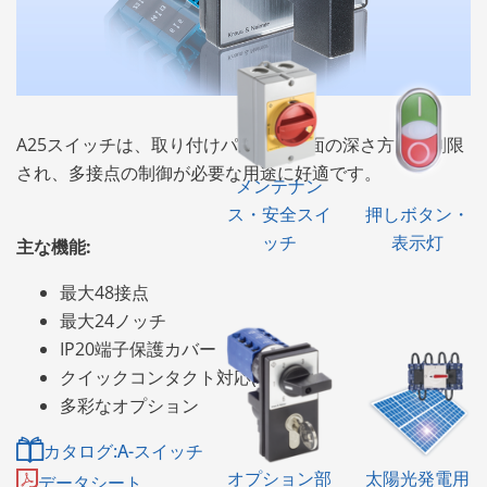
A25スイッチは、取り付けパネルの背面の深さ方向が制限
され、多接点の制御が必要な用途に好適です。
メンテナン
ス・安全スイ
押しボタン・
ッチ
表示灯
主な機能:
最大48接点
最大24ノッチ
IP20端子保護カバー
クイックコンタクト対応(A25-4)
多彩なオプション
カタログ:A-スイッチ
オプション部
太陽光発電用
データシート