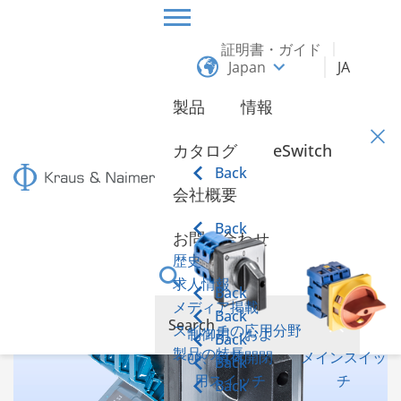
証明書・ガイド
Japan
JA
ホーム
情報
製品
情報
情報
カタログ
eSwitch
Back
会社概要
A25スイッチ
Back
お問い合わせ
歴史
求人情報
Back
メディア掲載
Back
スイッチの応用分野
制御用、およ
Back
製品の特長
び、負荷開閉
メインスイッ
Back
用スイッチ
チ
Back