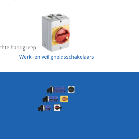
ichte handgreep
Werk- en veiligheidsschakelaars
Op maat gemaakte schakelaars