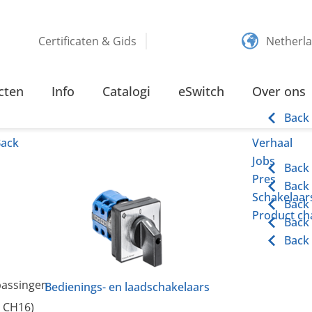
Certificaten & Gids
Netherl
ES
cten
Info
Catalogi
eSwitch
Over ons
Back
Back
Verhaal
Jobs
Back
Pres
Back
Schakelaars
Back
Product cha
Back
Back
passingen
Bedienings- en laadschakelaars
, CH16)