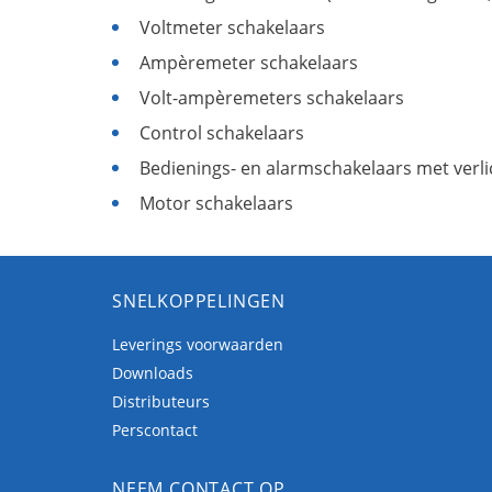
Voltmeter schakelaars
Ampèremeter schakelaars
Volt-ampèremeters schakelaars
Control schakelaars
Bedienings- en alarmschakelaars met verl
Motor schakelaars
SNELKOPPELINGEN
Leverings voorwaarden
Downloads
Distributeurs
Perscontact
NEEM CONTACT OP