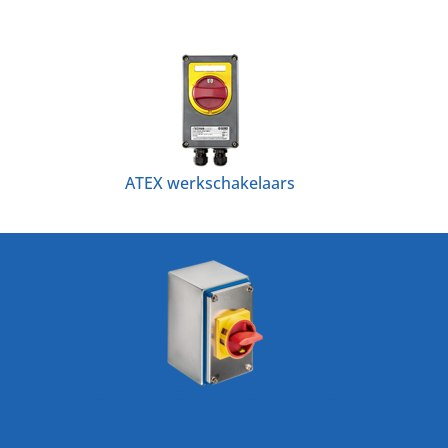
ATEX werkschakelaars
Hoofdschakelaar in rvs-behuizing