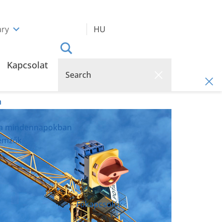
ry
HU
Kapcsolat
m
 a mindennapokban
lemzők
Főkapcsolók