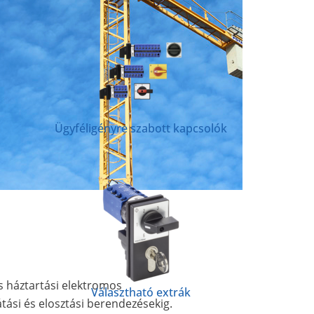
Ügyféligényre szabott kapcsolók
és háztartási elektromos
Választható extrák
átási és elosztási berendezésekig.