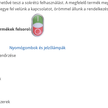
etővé teszi a sokrétü felhasználást. A megfelelő termék me
Vegye fel velünk a kapcsolatot, örömmel állunk a rendelkezé
rmékek felsorolása:
Nyomógombok és jelzőlámpák
lenőrzése
k
szerek