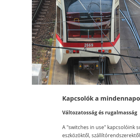
Kapcsolók a mindennap
Változatosság és rugalmasság
A "switches in use" kapcsolóink s
eszközöktől, szállítórendszerektő