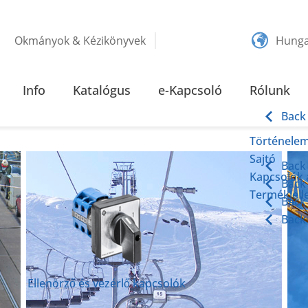
Okmányok & Kézikönyvek
Hunga
KBAN
Info
Katalógus
e-Kapcsoló
Rólunk
okban
Back
Történele
Sajtó
Back
Kapcsolók
Back
Termékjel
Back
Back
Ellenörző és vezérlő kapcsolók