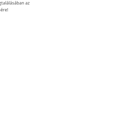
gtalálásában az
sére!