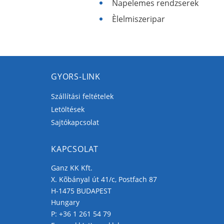
Napelemes rendzserek
Èlelmiszeripar
GYORS-LINK
Szállítási feltételek
Letöltések
Sajtókapcsolat
KAPCSOLAT
Ganz KK Kft.
X. Kõbányal út 41/c, Postfach 87
H-1475 BUDAPEST
Hungary
P:
+36 1 261 54 79