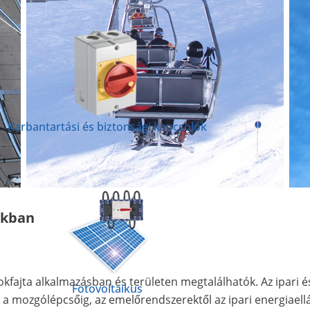
Karbantartási és biztonsági kapcsolók
okban
okfajta alkalmazásban és területen megtalálhatók. Az ipari 
Fotovoltaikus
l a mozgólépcsőig, az emelőrendszerektől az ipari energiaell