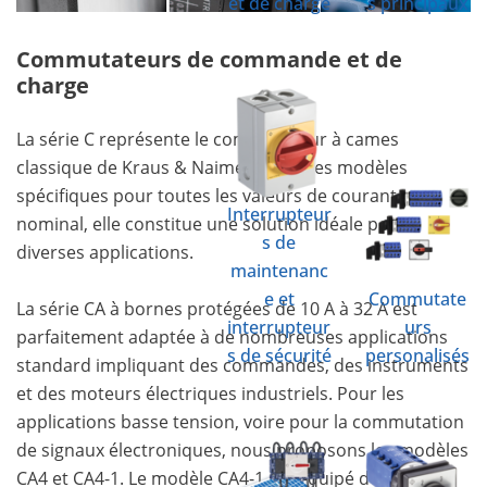
et de charge
s principaux
Commutateurs de commande et de
charge
La série C représente le commutateur à cames
classique de Kraus & Naimer. Avec des modèles
spécifiques pour toutes les valeurs de courant
Interrupteur
nominal, elle constitue une solution idéale pour
s de
diverses applications.
maintenanc
e et
Commutate
La série CA à bornes protégées de 10 A à 32 A est
interrupteur
urs
parfaitement adaptée à de nombreuses applications
s de sécurité
personalisés
standard impliquant des commandes, des instruments
et des moteurs électriques industriels. Pour les
applications basse tension, voire pour la commutation
de signaux électroniques, nous proposons les modèles
CA4 et CA4-1. Le modèle CA4-1 est équipé de contacts