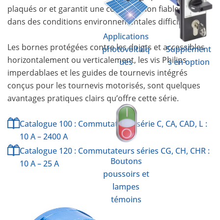
plaqués or et garantit une commutation fiable, même
dans des conditions environnementales difficiles.
Applications
Les bornes protégées contre les doigts et accessibles
photovoltaïq
Supplément
horizontalement ou verticalement, les vis Philips
ues
s en option
imperdablaes et les guides de tournevis intégrés
conçus pour les tournevis motorisés, sont quelques
avantages pratiques clairs qu’offre cette série.
Catalogue 100 : Commutateurs série C, CA, CAD, L :
10 A – 2400 A
Catalogue 120 : Commutateurs séries CG, CH, CHR :
Boutons
10 A – 25 A
poussoirs et
lampes
témoins