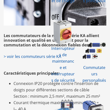
et de charge
s principaux
Les commutateurs de la nouvelle série KA allient
innovation et qualité en un produit pour la
commutation et la déconnexion fiables des circuits.
Interrupteur
s de
>
voir les commuteurs série KA
maintenanc
e et
Commutate
Caractéristiques principales:
interrupteur
urs
s de sécurité
personalisés
Connexion IP20 protégée contre l’insertion de
doigts pour différentes sections de câble
Section : minimum 2,5 mm², maximum 25 mm²
Courant thermique maximum nominal KA40 =
I
40 A