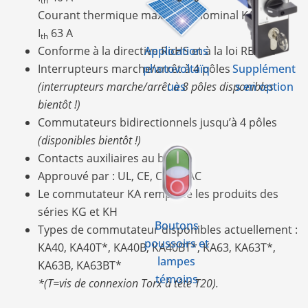
th
Courant thermique maximum nominal KA63 =
I
63 A
th
Applications
Conforme à la directive RoHS et à la loi REACH
photovoltaïq
Supplément
Interrupteurs marche/arrêt à 4 pôles
ues
s en option
(interrupteurs marche/arrêt à 8 pôles disponibles
bientôt !)
Commutateurs bidirectionnels jusqu’à 4 pôles
(disponibles bientôt !)
Contacts auxiliaires au besoin
Approuvé par : UL, CE, CCC, EAC
Le commutateur KA remplace les produits des
séries KG et KH
Boutons
Types de commutateur disponibles actuellement :
poussoirs et
KA40, KA40T*, KA40B, KA40BT*, KA63, KA63T*,
lampes
KA63B, KA63BT*
témoins
*(T=vis de connexion Torx à tête T20).