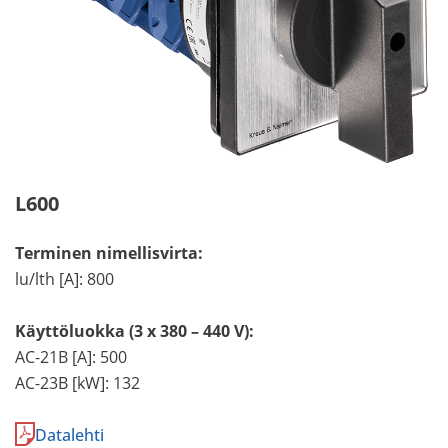
L600
Terminen nimellisvirta:
lu/lth [A]: 800
Käyttöluokka (3 x 380 – 440 V):
AC-21B [A]: 500
AC-23B [kW]: 132
Datalehti