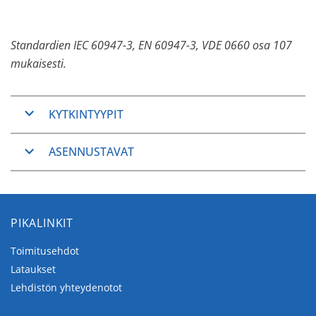
Standardien IEC 60947-3, EN 60947-3, VDE 0660 osa 107
mukaisesti.
KYTKINTYYPIT
ON/OFF-kytkimet
ASENNUSTAVAT
Vaihtokytkimet
Askelkytkimet
L-sarjan perusrakenne on suunniteltu
pystysuuntaista johdotusta varten.
Vaakasuuntainen johdotus on saatavilla
PIKALINKIT
etulevyasennusta ja pohjakiinnitystä varten.
Toimitusehdot
Etulevyasennus
Lataukset
Lehdistön yhteydenotot
Etulevyasennusta käytetään yleisesti, ja se sopii