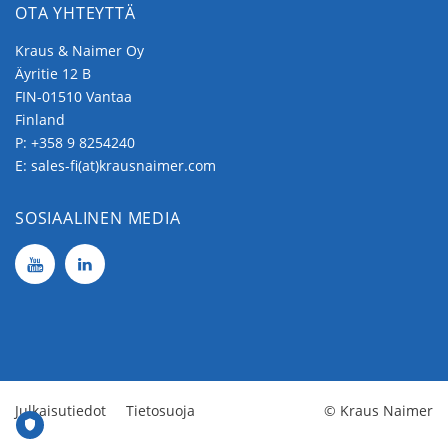
moniin erilaisiin sovelluksiin.
OTA YHTEYTTÄ
Kiinnitys neljällä ruuvilla, jotka sijaitsevat
Kraus & Naimer Oy
keskiakselin ympärillä. Neljällä ruuvilla
Äyritie 12 B
tapahtuva kiinnitys tarjoaa useita
FIN-01510 Vantaa
Finland
vaihtoehtoja, minkä vuoksi ne sopivat
P:
+358 9 8254240
useaan käyttötarkoitukseen.
E:
sales-fi(at)krausnaimer.com
Pohjakiinnitys
SOSIAALINEN MEDIA
Pohjakiinnitystä käytettäessä kytkin kiinnitetään
takasivulta, minkä vuoksi se on yleisesti käytetty
asennustapa kookkaissa jakokaapeissa.
Kytkin voidaan kiinnittää pohjalevyyn neljällä
ruuvilla. Tätä kiinnitystä varten on saatavissa
useita ovikytkyjä joko lukituksella tai ilman.
Julkaisutiedot
Tietosuoja
© Kraus Naimer