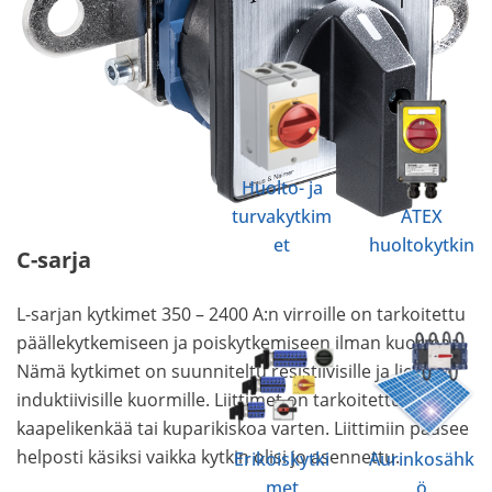
Huolto- ja
turvakytkim
ATEX
et
huoltokytkin
C-sarja
L-sarjan kytkimet 350 – 2400 A:n virroille on tarkoitettu
päällekytkemiseen ja poiskytkemiseen ilman kuormaa.
Nämä kytkimet on suunniteltu resistiivisille ja lievästi
induktiivisille kuormille. Liittimet on tarkoitettu
kaapelikenkää tai kuparikiskoa varten. Liittimiin pääsee
helposti käsiksi vaikka kytkin olisi jo asennettu.
Erikoiskytki
Aurinkosähk
met
ö