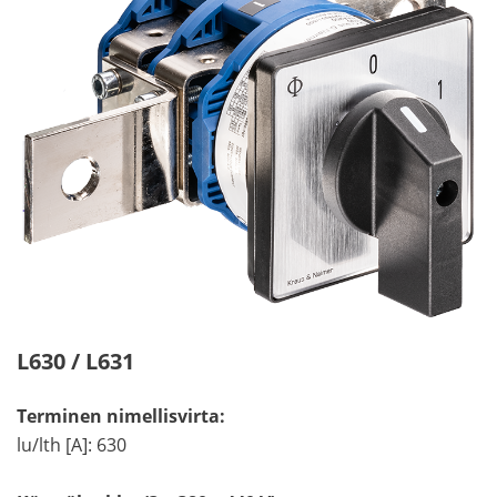
L630 / L631
Terminen nimellisvirta:
lu/lth [A]: 630