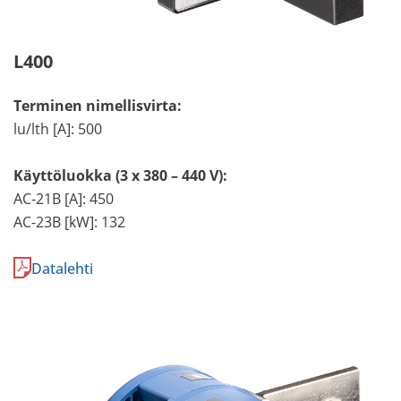
L400
Terminen nimellisvirta:
lu/lth [A]: 500
Käyttöluokka (3 x 380 – 440 V):
AC-21B [A]: 450
AC-23B [kW]: 132
Datalehti