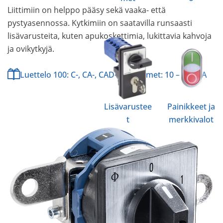
Liittimiin on helppo pääsy sekä vaaka- että
pystyasennossa. Kytkimiin on saatavilla runsaasti
lisävarusteita, kuten apukoskettimia, lukittavia kahvoja
ja ovikytkyjä.
Luettelo 100: C-, CA-, CAD-, L-kytkimet: 10 – 2400 A
Lisävarustee
Painikkeet ja
t
merkkivalot