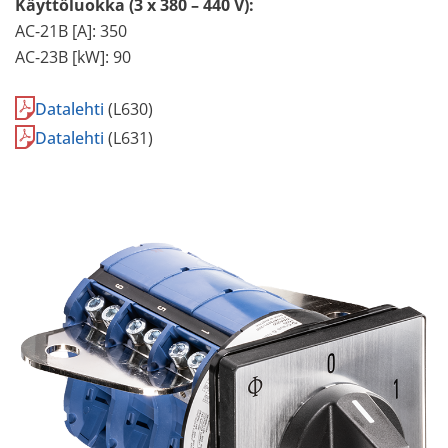
Käyttöluokka (3 x 380 – 440 V):
AC-21B [A]: 350
AC-23B [kW]: 90
Datalehti
(L630)
Datalehti
(L631)