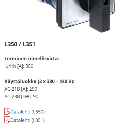
L350 / L351
Terminen nimellisvirta:
lu/lth [A]: 350
Käyttöluokka (3 x 380 – 440 V):
AC-21B [A]: 250
AC-23B [kW]: 90
Datalehti
(L350)
Datalehti
(L351)