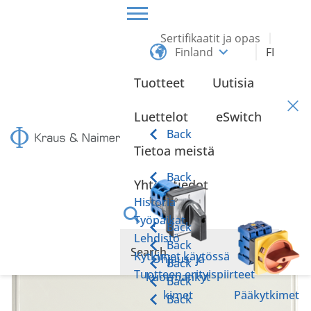
Sertifikaatit ja opas
Finland
FI
HOME
TUOTTEET
HUOLTO- JA TURVAKYTKIMET
ENINTÄÄN 132 KW
Tuotteet
Uutisia
Enintään 132 kW
Luettelot
eSwitch
Back
Tietoa meistä
Back
Yhteystiedot
Historia
Työpaikat
Back
Lehdistö
Back
Kytkimet käytössä
Ohjaus- ja
Back
Tuotteen erityispiirteet
kuormankyt
Back
kimet
Pääkytkimet
Back