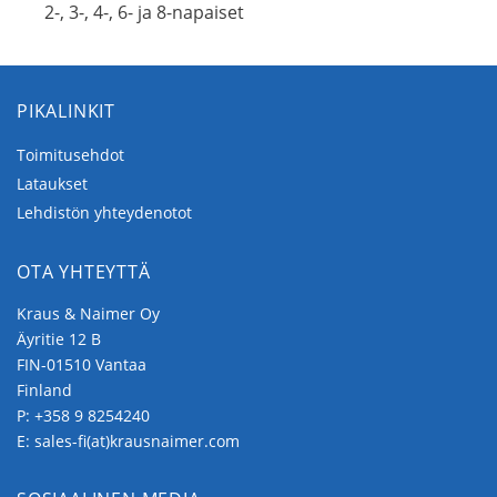
2-, 3-, 4-, 6- ja 8-napaiset
PIKALINKIT
Toimitusehdot
Lataukset
Lehdistön yhteydenotot
OTA YHTEYTTÄ
Kraus & Naimer Oy
Äyritie 12 B
FIN-01510 Vantaa
Finland
P:
+358 9 8254240
E:
sales-fi(at)krausnaimer.com