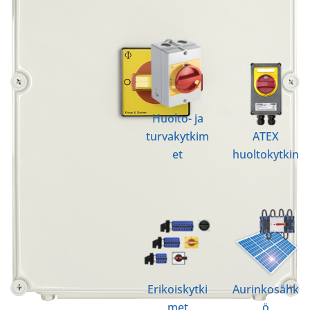
Huolto- ja
turvakytkim
ATEX
et
huoltokytkin
Erikoiskytki
Aurinkosähk
met
ö