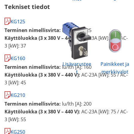
Tekniset tiedot
KG125
Terminen nimellisvirta:
lu/lth [A]: 125
Käyttöluokka (3 x 380 V – 440 V):
AC-23A [kW]: 45 / AC-
3 [kW]: 37
KG160
Lisävarustee
Painikkeet ja
Terminen nimellisvirta:
lu/lth [A]: 160
t
merkkivalot
Käyttöluokka (3 x 380 V – 440 V):
AC-23A [kW]: 55 / AC-
3 [kW]: 45
KG210
Terminen nimellisvirta:
lu/lth [A]: 200
Käyttöluokka (3 x 380 V – 440 V):
AC-23A [kW]: 75 / AC-
3 [kW]: 55
KG250