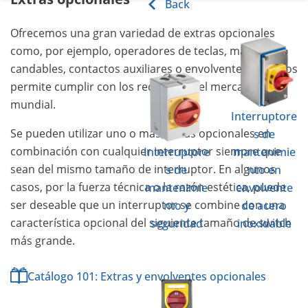
Back
Ofrecemos una gran variedad de extras opcionales
como, por ejemplo, operadores de teclas, mandos
candables, contactos auxiliares o envolventes. Esto nos
permite cumplir con los requisitos del mercado
mundial.
Interruptore
Se pueden utilizar uno o más extras opcionales en
s de
combinación con cualquier interruptor siempre que
Interruptore
mantenimie
sean del mismo tamaño de interruptor. En algunos
s de
nto en
casos, por la fuerza técnica o la razón estética, puede
mantenimie
envolvente
ser deseable que un interruptor se combine con una
nto y
de acero
característica opcional del siguiente tamaño de switch
seguridad
inoxidable
más grande.
Catálogo 101: Extras y envolventes opcionales