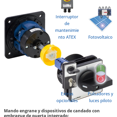
Interruptor
de
mantenimie
nto ATEX
Fotovoltaico
Extras
Pulsadores y
opcionales
luces piloto
Mando engrane y dispositivos de candado con
embrague de puerta integrado: