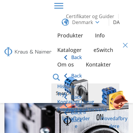
Certifikater og Guider
Denmark
DA
HOME
INFO
Produkter
Info
Info
Kataloger
eSwitch
Back
Om os
Kontakter
KA kontakten kombinerer fordelene og
funktionerne
Back
Historie
Tryk
Back
Kontakter i brug
Back
Produktkarakteristika
Styre- og
Back
lastafbryder
Hovedafbry
Back
e
dere