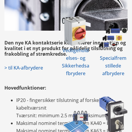
Den nye KA kontaktserie kombinerer innovation og
kvalitet i et nyt produkt for pålidelig tilslutning og
Vedligehold
frakobling af strømkredse.
elses- og
Specialfrem
Sikkerhedsa
stillede
> til KA-afbrydere
fbrydere
afbrydere
Hovedfunktioner:
IP20 - fingersikker tilslutning af forskellige
kabeltværsnit
Tværsnit: minimum 2.5 mm², maksimum 25 mm²
Maksimal nominel termisk strøm KA40 = I
40 A
th
Maksimal nominel termisk strøm KA63 = I
63 A