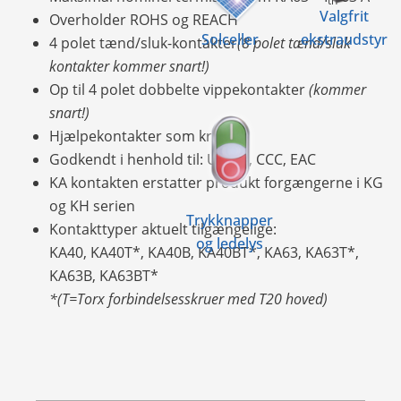
th
Valgfrit
Overholder ROHS og REACH
Solceller
ekstraudstyr
4 polet tænd/sluk-kontakter
(8 polet tænd/sluk
kontakter kommer snart!)
Op til 4 polet dobbelte vippekontakter
(kommer
snart!)
Hjælpekontakter som krævet
Godkendt i henhold til: UL, CE, CCC, EAC
KA kontakten erstatter produkt forgængerne i KG
og KH serien
Trykknapper
Kontakttyper aktuelt tilgængelige:
og ledelys
KA40, KA40T*, KA40B, KA40BT*, KA63, KA63T*,
KA63B, KA63BT*
*(T=Torx forbindelsesskruer med T20 hoved)