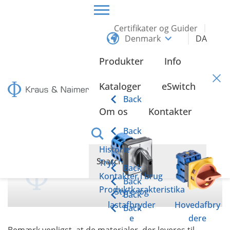
Certifikater og Guider
Denmark
DA
HOME
DOWNLOADS
Produkter
Info
Downloads
Kataloger
eSwitch
Back
Om os
Kontakter
Back
Historie
Tryk
Back
Kontakter i brug
Back
Produktkarakteristika
Styre- og
Back
lastafbryder
Hovedafbry
Back
e
dere
Bemærk venligst, at de materialer, der leveres til