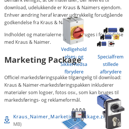
download, udelukkende er Kraus & Naimers ejendom.
Enhver ændring heraf kræver udtrykkelig forudgående
godkendelse fra Kraus & Naimer.
Indholdet og materialerne må kun bruges i forbindelse
med Kraus & Naimer.
Vedligehold
elses- og
Specialfrem
Marketing Package
Sikkerhedsa
stillede
fbrydere
afbrydere
Officiel markedsføringspakke tilgængelig til download:
Kraus & Naimer-markedsføringspakken inkluderer
materialer som logoer, fotos osv., som kan bruges til
markedsførings- og reklameformål.
Kraus_Naimer_Marketing_Package.zip
30
MB