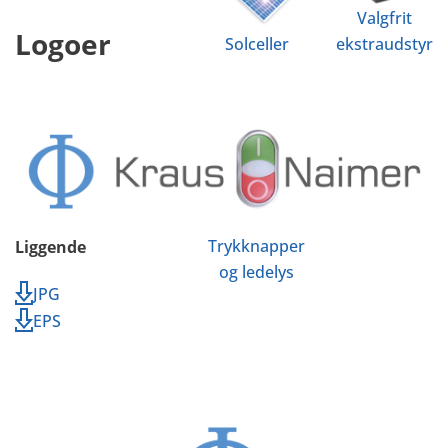
Valgfrit
Logoer
Solceller
ekstraudstyr
Trykknapper
Liggende
og ledelys
JPG
EPS