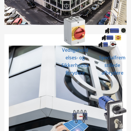
Vedligehold
elses- og
Specialfrem
Sikkerhedsa
stillede
fbrydere
afbrydere