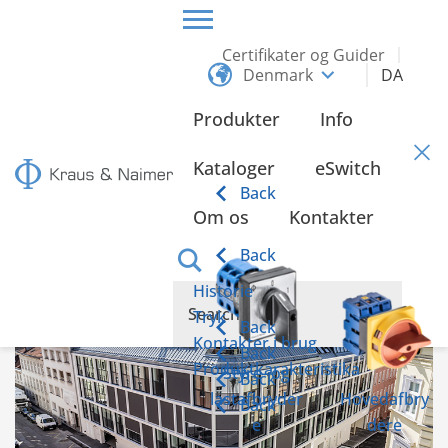
Certifikater og Guider
Denmark
DA
HOME
INFO
Produkter
Info
Info
Kataloger
eSwitch
Back
Om os
Kontakter
Bygget for fremtiden: Det nye hovedkvarter i Wien
Back
Historie
Tryk
Back
Kontakter i brug
Back
Produktkarakteristika
Styre- og
Back
lastafbryder
Hovedafbry
Back
e
dere