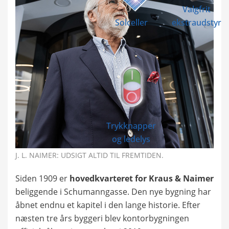
Valgfrit
Solceller
ekstraudstyr
Trykknapper
og ledelys
J. L. NAIMER: UDSIGT ALTID TIL FREMTIDEN.
Siden 1909 er
hovedkvarteret for Kraus & Naimer
beliggende i Schumanngasse. Den nye bygning har
åbnet endnu et kapitel i den lange historie. Efter
næsten tre års byggeri blev kontorbygningen