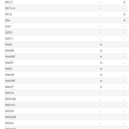
DK12
-
A
DK12-4
-
-
FA10
-
A
FA4
-
A
G20
-
-
G20S
-
-
G20-1
-
-
KA40
A
-
KA40B
A
-
KA40BT
A
-
KA40T
A
-
KA63
A
-
KA63B
A
-
KA63BT
A
-
KA63T
A
-
KFD16
-
-
KFD16B
-
-
KFD16T
-
-
KFD20
-
-
KFD20B
-
-
KFD25
-
-
KFD25B
-
-