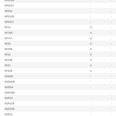
KFD25T
-
-
KFD32
-
-
KFD32B
-
-
KFD32T
-
-
KF16
A
-
KF16B
A
-
KF16T
A
-
KF20
A
-
KF20B
A
-
KF25
A
-
KF25B
A
-
KF32
A
-
KF32B
A
-
KGD40
-
-
KGD40B
-
-
KGD58
-
-
KGD58B
-
-
KGP20
-
-
KGP20A
-
-
KGP20B
-
-
KGP32
-
-