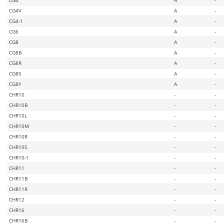
CG4V
A
-
CG4-1
A
-
CG6
A
-
CG8
A
-
CG8B
A
-
CG8R
A
-
CG8S
A
-
CG8Y
A
-
CHR10
-
-
CHR10B
-
-
CHR10L
-
-
CHR10M
-
-
CHR10R
-
-
CHR10S
-
-
CHR10-1
-
-
CHR11
-
-
CHR11B
-
-
CHR11R
-
-
CHR12
-
-
CHR16
-
-
CHR16B
-
-