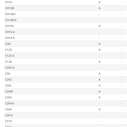
CH16
A
-
CH16B
A
-
CH16B-1
-
-
CH16B-4
-
-
CH16S
A
-
CH16-4
-
-
CH16-6
-
-
CH6
A
-
C125
A
-
C125-6
-
-
C126
A
-
C200-4
-
-
C26
A
-
C26C
A
-
C26L
A
-
C26M
A
-
C26S
A
-
C26S-6
-
-
C26X
A
-
C26-6
-
-
C315
-
-
C316
-
-