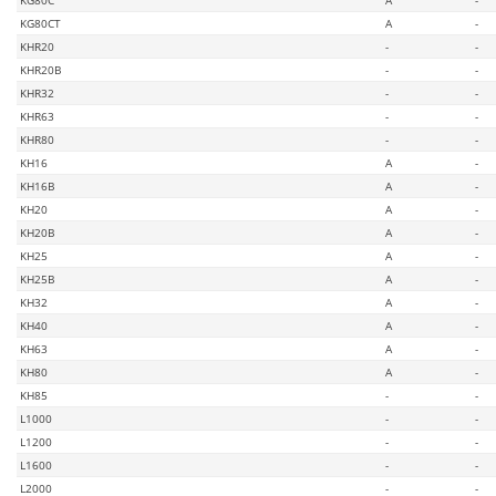
KG80CT
A
-
KHR20
-
-
KHR20B
-
-
KHR32
-
-
KHR63
-
-
KHR80
-
-
KH16
A
-
KH16B
A
-
KH20
A
-
KH20B
A
-
KH25
A
-
KH25B
A
-
KH32
A
-
KH40
A
-
KH63
A
-
KH80
A
-
KH85
-
-
L1000
-
-
L1200
-
-
L1600
-
-
L2000
-
-