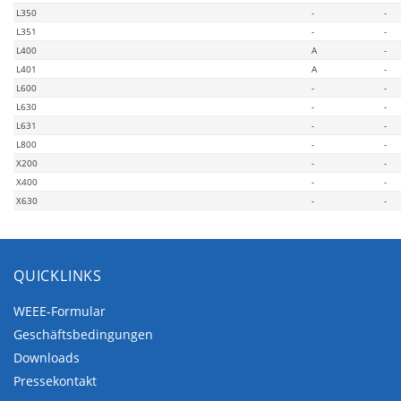
L350
-
-
L351
-
-
L400
A
-
L401
A
-
L600
-
-
L630
-
-
L631
-
-
L800
-
-
X200
-
-
X400
-
-
X630
-
-
QUICKLINKS
WEEE-Formular
Geschäftsbedingungen
Downloads
Pressekontakt