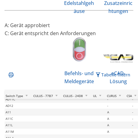
Edelstahlgeh
Zusatzeinric
äuse
htungen
A: Gerät approbiert
C: Gerät entspricht den Anforderungen
Befehls- und
eCAD-
Tabelle filtern
Meldegeräte
Lösung
AD11
-
-
Switch Type
CULUS - 77B7
CULUS - 24D8
UL
CURUS
CSA
AD11C
-
-
AD12
-
-
A11
A
-
A11C
A
-
A11L
A
-
A11M
A
-
A11-1
-
-