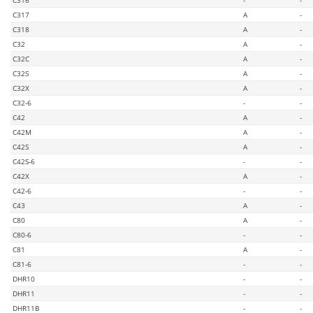
C317
A
-
C318
A
-
C32
A
-
C32C
A
-
C32S
A
-
C32X
A
-
C32-6
-
-
C42
A
-
C42M
A
-
C42S
A
-
C42S-6
-
-
C42X
A
-
C42-6
-
-
C43
A
-
C80
A
-
C80-6
-
-
C81
A
-
C81-6
-
-
DHR10
-
-
DHR11
-
-
DHR11B
-
-