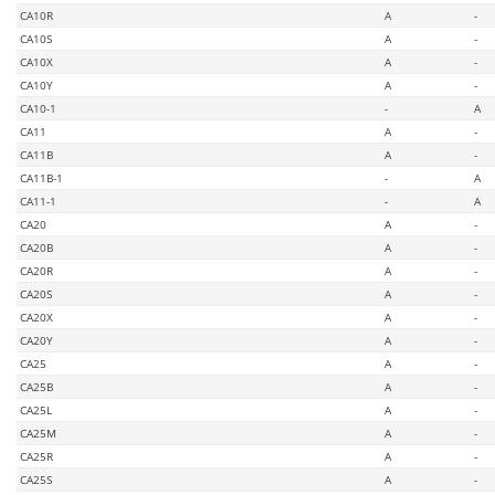
CA10R
A
-
CA10S
A
-
CA10X
A
-
CA10Y
A
-
CA10-1
-
A
CA11
A
-
CA11B
A
-
CA11B-1
-
A
CA11-1
-
A
CA20
A
-
CA20B
A
-
CA20R
A
-
CA20S
A
-
CA20X
A
-
CA20Y
A
-
CA25
A
-
CA25B
A
-
CA25L
A
-
CA25M
A
-
CA25R
A
-
CA25S
A
-