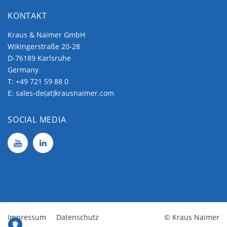
KONTAKT
Kraus & Naimer GmbH
Wikingerstraße 20-28
D-76189 Karlsruhe
Germany
T:
+49 721 59 88 0
E:
sales-de(at)krausnaimer.com
SOCIAL MEDIA
Impressum
Datenschutz
© Kraus Naimer