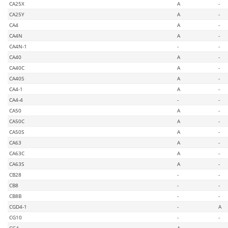
CA25X
A
-
CA25Y
A
-
CA4
A
-
CA4N
A
-
CA4N-1
-
-
CA40
A
-
CA40C
A
-
CA40S
A
-
CA4-1
A
-
CA4-4
-
-
CA50
A
-
CA50C
A
-
CA50S
A
-
CA63
A
-
CA63C
A
-
CA63S
A
-
CB28
-
-
CB8
-
-
CB8B
-
-
CGD4-1
-
A
CG10
-
-
CG4
A
-