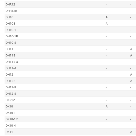
DHR12
-
-
DHR12B
-
-
DH10
A
-
DH10B
A
-
DH10-1
-
-
DH10-1R
-
-
DH10-4
-
-
DH11
-
A
DH11B
-
A
DH11B-4
-
-
DH11-4
-
-
DH12
-
A
DH12B
-
A
DH12-R
-
-
DH12-4
-
-
DKR12
-
-
DK10
A
-
DK10-1
-
-
DK10-1R
-
-
DK10-4
-
-
DK11
-
A