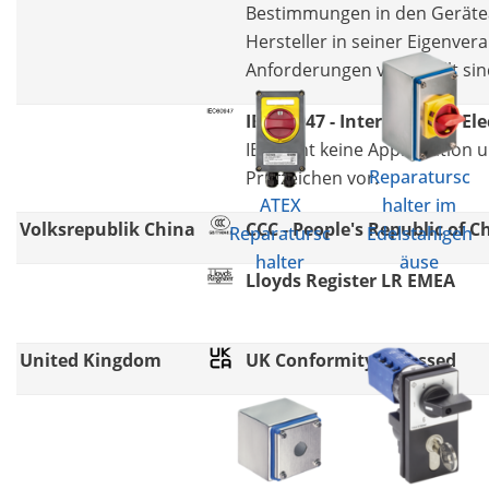
Bestimmungen in den Gerätea
Hersteller in seiner Eigenvera
Anforderungen voll erfüllt sin
IEC 60947 - International El
IEC sieht keine Approbation
Reparatursc
Prüfzeichen vor.
ATEX
halter im
Volksrepublik China
CCC - People's Republic of 
Reparatursc
Edelstahlgeh
halter
äuse
Lloyds Register LR EMEA
United Kingdom
UK Conformity Assessed