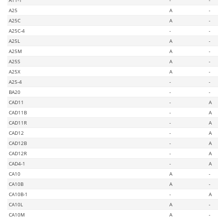
A25
A
-
A25C
A
-
A25C-4
-
-
A25L
A
-
A25M
A
-
A25S
A
-
A25X
A
-
A25-4
-
-
BA20
-
-
CAD11
-
A
CAD11B
-
A
CAD11R
-
A
CAD12
-
A
CAD12B
-
A
CAD12R
-
A
CAD4-1
-
A
CA10
A
-
CA10B
A
-
CA10B-1
-
A
CA10L
A
-
CA10M
A
-