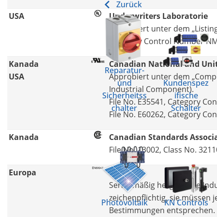
Zurück
USA
Underwriters Laboratorie
Approbiert unter dem „Listing
Category Control Number NM
Kanada
Canadian National and Unit
Reparatur-
USA
Approbiert unter dem „Comp
und
Kundenspez
Industrial Component).
Sicherheitss
ifische
File No. E35541, Category C
chalter
Schalter
File No. E60262, Category C
Kanada
Canadian Standards Associ
File No. 13002, Class No. 321
Europa
EN 60947
Serienmäßig hergestellte Indu
zeichenpflichtig, sie müssen 
Photovoltaik
KN Controls
Bestimmungen entsprechen. 