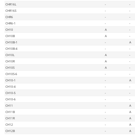
CHR16L
-
-
CHR16S
-
-
CHR6
-
-
CHR6-1
-
-
CH10
A
-
CH10B
A
-
CH10B-1
-
A
CH10B-4
-
-
CH10L
A
-
CH10R
A
-
CH10S
A
-
CH10S-6
-
-
CH10-1
-
A
CH10-4
-
-
CH10-5
-
-
CH10-6
-
-
CH11
-
A
CH11B
-
A
CH11R
-
A
CH12
-
A
CH12B
-
A