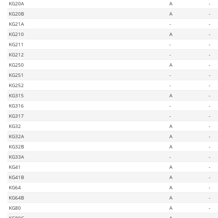
KG20A
A
-
KG20B
A
-
KG21A
-
-
KG210
A
-
KG211
-
-
KG212
-
-
KG250
A
-
KG251
-
-
KG252
-
-
KG315
A
-
KG316
-
-
KG317
-
-
KG32
A
-
KG32A
A
-
KG32B
A
-
KG33A
-
-
KG41
A
-
KG41B
A
-
KG64
A
-
KG64B
A
-
KG80
A
-
KG80C
A
-