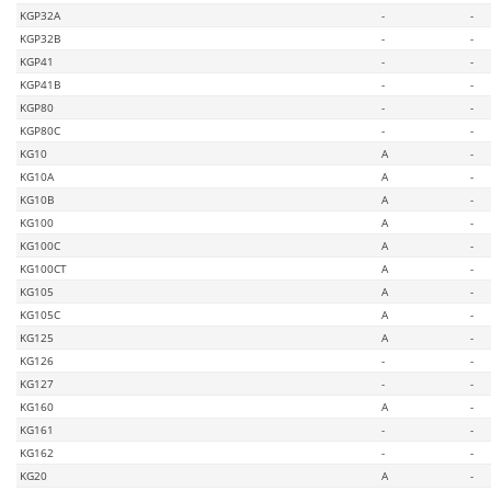
KGP32A
-
-
KGP32B
-
-
KGP41
-
-
KGP41B
-
-
KGP80
-
-
KGP80C
-
-
KG10
A
-
KG10A
A
-
KG10B
A
-
KG100
A
-
KG100C
A
-
KG100CT
A
-
KG105
A
-
KG105C
A
-
KG125
A
-
KG126
-
-
KG127
-
-
KG160
A
-
KG161
-
-
KG162
-
-
KG20
A
-