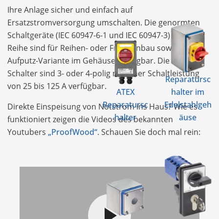
Ihre Anlage sicher und einfach auf
Ersatzstromversorgung umschalten. Die genormten
Schaltgeräte (IEC 60947-6-1 und IEC 60947-3) der KG-
Reihe sind für Reihen- oder Fronteinbau sowie als
Aufputz-Variante im Gehäuse verfügbar. Die KG-
Schalter sind 3- oder 4-polig mit einer Schaltleistung
Reparatursc
von 25 bis 125 A verfügbar.
ATEX
halter im
Reparatursc
Edelstahlgeh
Direkte Einspeisung von Notstrom ins Haus? Wie es
halter
äuse
funktioniert zeigen die Videos des bekannten
Youtubers
„ProofWood“
. Schauen Sie doch mal rein: