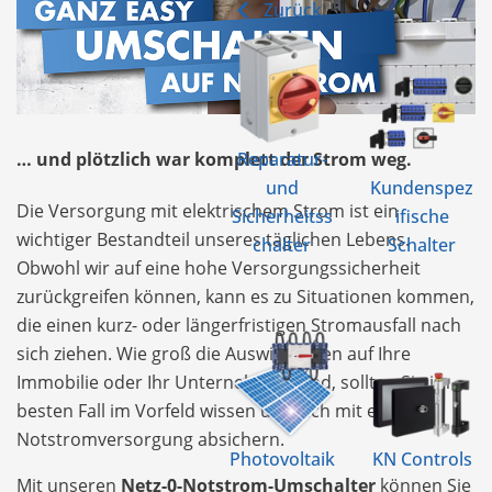
Zurück
Reparatur-
… und plötzlich war komplett der Strom weg.
und
Kundenspez
Die Versorgung mit elektrischem Strom ist ein
Sicherheitss
ifische
wichtiger Bestandteil unseres täglichen Lebens.
chalter
Schalter
Obwohl wir auf eine hohe Versorgungssicherheit
zurückgreifen können, kann es zu Situationen kommen,
die einen kurz- oder längerfristigen Stromausfall nach
sich ziehen. Wie groß die Auswirkungen auf Ihre
Immobilie oder Ihr Unternehmen sind, sollten Sie im
besten Fall im Vorfeld wissen und sich mit einer
Notstromversorgung absichern.
Photovoltaik
KN Controls
Mit unseren
Netz-0-Notstrom-Umschalter
können Sie