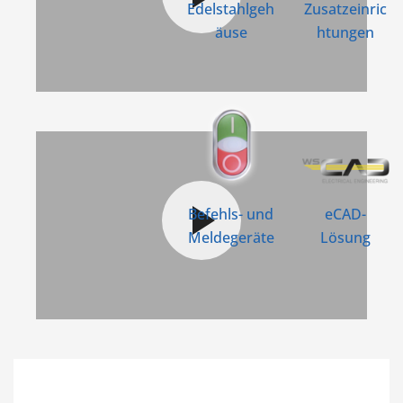
Edelstahlgeh
Zusatzeinric
äuse
htungen
Befehls- und
eCAD-
Meldegeräte
Lösung