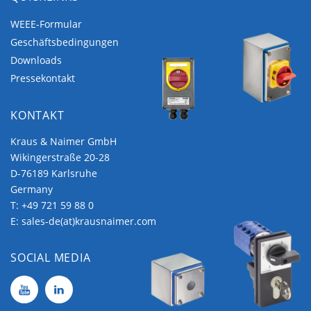
WEEE-Formular
Geschäftsbedingungen
Downloads
Pressekontakt
Reparatursc
KONTAKT
ATEX
halter im
Kraus & Naimer GmbH
Reparatursc
Edelstahlgeh
Wikingerstraße 20-28
halter
äuse
D-76189 Karlsruhe
Germany
T:
+49 721 59 88 0
E:
sales-de(at)krausnaimer.com
SOCIAL MEDIA