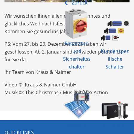
Zurück
Wir wünschen Ihnen allen ein entspanntes und
glückliches Weihnachtsfest.
Kommen Sie gesund ins Jahr 2024.
Reparatur-
PS: Vom 27. bis 29. Dezember 2023 haben wir
und
Kundenspez
geschlossen. Ab 2. Januar sind wir wieder persönlich
Sicherheitss
ifische
für Sie da.
chalter
Schalter
Ihr Team von Kraus & Naimer
Video ©: Kraus & Naimer GmbH
Musik ©: This Christmas / Musiker: AlexiAction
Photovoltaik
KN Controls
QUICKLINKS