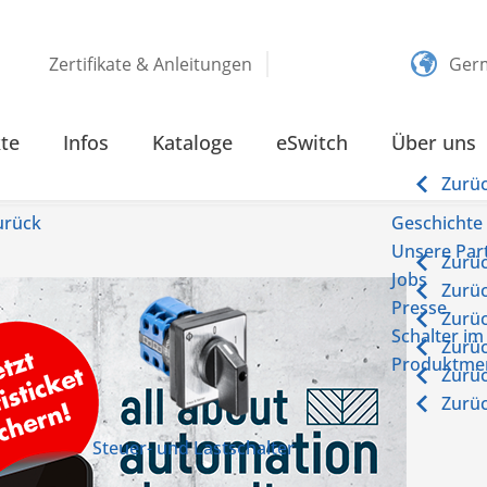
Zertifikate & Anleitungen
Ger
te
Infos
Kataloge
eSwitch
Über uns
Zurü
urück
Geschichte
Unsere Par
Zurü
Jobs
Zurü
Presse
Zurü
Schalter im
Zurü
Produktme
Zurü
Zurü
Steuer- und Lastschalter