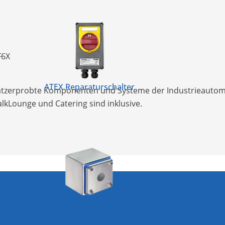
F6X
ATEX Reparaturschalter
nsatzerprobte Komponenten und Systeme der Industrieautom
alkLounge und Catering sind inklusive.
Edelstahlgehäuse