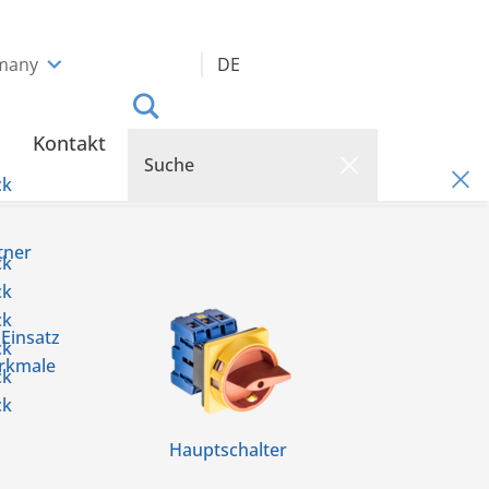
many
DE
Kontakt
ck
tner
ck
ck
ck
 Einsatz
ck
rkmale
ck
ck
Hauptschalter