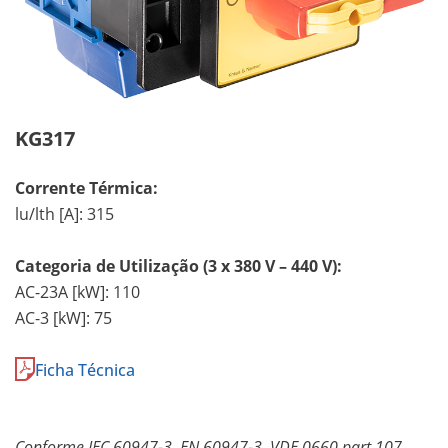
KG317
Corrente Térmica:
lu/lth [A]: 315
Categoria de Utilização (3 x 380 V – 440 V):
AC-23A [kW]: 110
AC-3 [kW]: 75
Ficha Técnica
Conforme IEC 60947-3, EN 60947-3, VDE 0660 part 107.