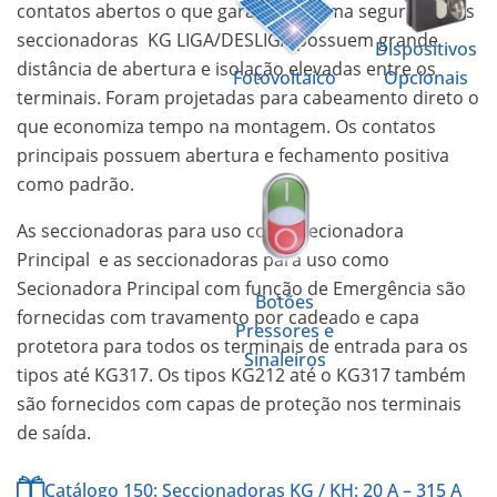
contatos abertos o que garante máxima segurança. As
seccionadoras KG LIGA/DESLIGA possuem grande
Dispositivos
distância de abertura e isolação elevadas entre os
Fotovoltaico
Opcionais
terminais. Foram projetadas para cabeamento direto o
que economiza tempo na montagem. Os contatos
principais possuem abertura e fechamento positiva
como padrão.
As seccionadoras para uso como Secionadora
Principal e as seccionadoras para uso como
Secionadora Principal com função de Emergência são
Botões
fornecidas com travamento por cadeado e capa
Pressores e
protetora para todos os terminais de entrada para os
Sinaleiros
tipos até KG317. Os tipos KG212 até o KG317 também
são fornecidos com capas de proteção nos terminais
de saída.
Catálogo 150: Seccionadoras KG / KH: 20 A – 315 A